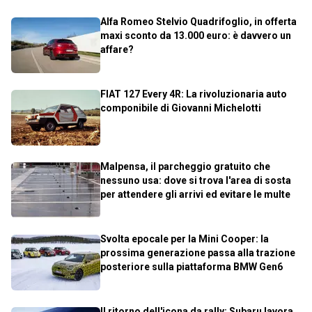
Alfa Romeo Stelvio Quadrifoglio, in offerta
maxi sconto da 13.000 euro: è davvero un
affare?
FIAT 127 Every 4R: La rivoluzionaria auto
componibile di Giovanni Michelotti
Malpensa, il parcheggio gratuito che
nessuno usa: dove si trova l'area di sosta
per attendere gli arrivi ed evitare le multe
Svolta epocale per la Mini Cooper: la
prossima generazione passa alla trazione
posteriore sulla piattaforma BMW Gen6
Il ritorno dell'icona da rally: Subaru lavora