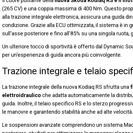
Il cuore pulsante della
nuova Škoda Kodiaq RS è il mot
(265 CV) e una coppia massima di 400 Nm. Questo propu
alla trazione integrale elettronica, assicura una guida di
condizione. Grazie alla ECU ottimizzata, il sistema è in gr
sull'asse posteriore e fino all'85% su una singola ruota
Un ulteriore tocco di sportività è offerto dal Dynamic S
per un'esperienza di guida ancora più coinvolgente.
Trazione integrale e telaio spec
La trazione integrale della nuova Kodiaq RS sfrutta una
f
elettroidraulico
che adatta automaticamente la distribuz
guida. Inoltre, il telaio specifico RS e lo sterzo progressi
le manovre e garantendo stabilità anche ad alte velocità.
Le sospensioni avanzate comprendono un sistema MacPhe