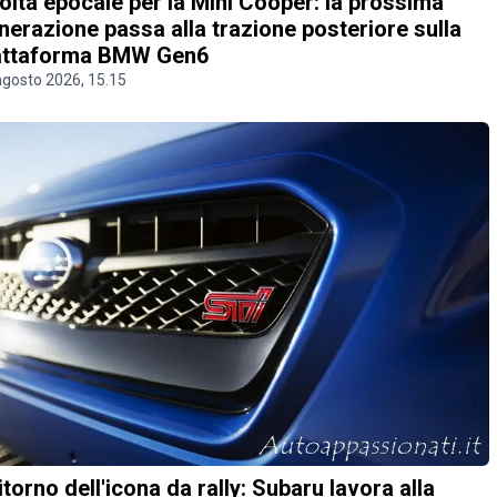
olta epocale per la Mini Cooper: la prossima
nerazione passa alla trazione posteriore sulla
attaforma BMW Gen6
agosto 2026, 15.15
 ritorno dell'icona da rally: Subaru lavora alla