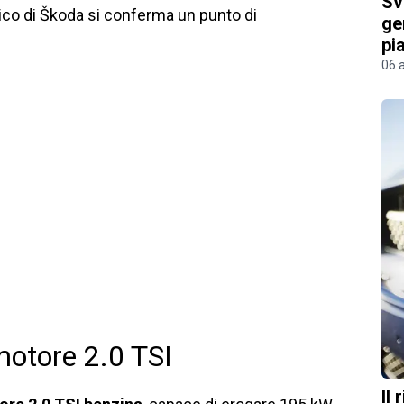
Sv
amico di Škoda si conferma un punto di
ge
pi
06 
motore 2.0 TSI
Il