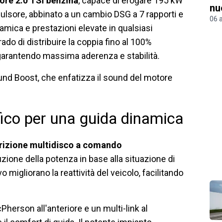
ore 2.0 TSI benzina
, capace di erogare 195 kW
nu
lsore, abbinato a un cambio DSG a 7 rapporti e
06 
namica e prestazioni elevate in qualsiasi
ado di distribuire la coppia fino al 100%
, garantendo massima aderenza e stabilità.
ound Boost, che enfatizza il sound del motore
ifico per una guida dinamica
rizione multidisco a comando
ione della potenza in base alla situazione di
vo migliorano la reattività del veicolo, facilitando
rson all'anteriore e un multi-link al