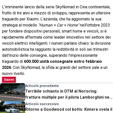
L'imminente lancio della serie SkyNomad in Cina continentale,
frutto di tre anni e mezzo di sviluppo, rappresenta un ulteriore
traguardo per Xiaomi. L'azienda, che ha aggiornato la sua
strategia al modello
"Human × Car × Home"
nell'ottobre 2023
per fondere dispositivi personali, smart home e veicoli, si è
rapidamente affermata come leader innovativo nel settore dei
veicoli elettrici intelligenti. I numeri parlano chiaro: la divisione
automobilistica ha raggiunto la redditività in soli sei trimestri
dall'inizio delle consegne, superando l'impressionante
traguardo di
600.000 unità consegnate entro febbraio
2026
. Con SkyNomad, la sfida ai grandi del settore sale a un
nuovo livello.
Xiaomi
Articolo precedente
Terribile schianto in DTM al Norisring:
fratture multiple per il pilota Lamborghini nel
violento impatto [VIDEO]
Articolo successivo
Ritorno a Goodwood col botto: Kimera svela il