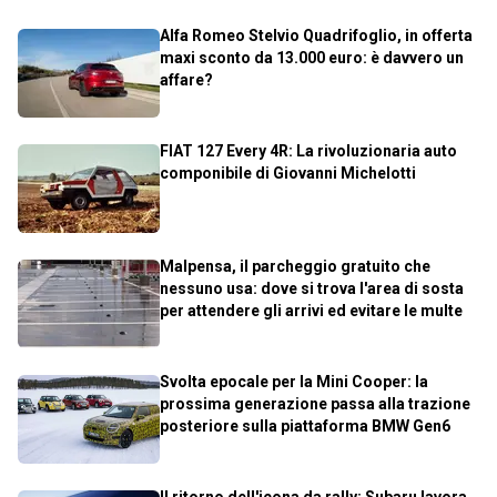
Alfa Romeo Stelvio Quadrifoglio, in offerta
maxi sconto da 13.000 euro: è davvero un
affare?
FIAT 127 Every 4R: La rivoluzionaria auto
componibile di Giovanni Michelotti
Malpensa, il parcheggio gratuito che
nessuno usa: dove si trova l'area di sosta
per attendere gli arrivi ed evitare le multe
Svolta epocale per la Mini Cooper: la
prossima generazione passa alla trazione
posteriore sulla piattaforma BMW Gen6
Il ritorno dell'icona da rally: Subaru lavora