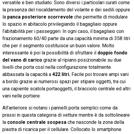
versatile e ben studiato. Sono diversi i particolari curati come
la presenza del riscaldamento del volante e dei sedili oppure
la
panca posteriore scorrevole
che permette di modulare
lo spazio in abitacolo privilegiando il bagagliaio oppure
l’abitabilità per i passeggeri. In ogni caso, il bagagliaio con
frazionamento 60/40 parte da una capacità minima di 358 litri
che per il segmento costituisce un buon valore. Molto
interessante è poi la possibilità di sfruttare il
doppio fondo
del vano di carico
grazie al ripiano posizionabile su due
livelli che porta così nella configurazione totalmente
abbassata la capacità a
422 litri.
Facile poi trovare ampi vani
a bordo grazie ai numerosi spazi per stipare oggetti, tra cui
una capiente scatola portaoggetti, il bracciolo centrale ed altri
vani nelle portiere.
All’anteriore si notano i pannelli porta semplici come da
prassi in questa categoria di vetture mentre è da sottolineare
la
console centrale sospesa
che nasconde la zona della
piastra di ricarica per il cellulare. Collocato lo smartphone