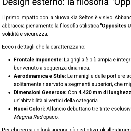
Design esterno: la filosofia "Opp
Il primo impatto con la Nuova Kia Seltos è visivo. Abband
abbraccia pienamente la filosofia stilistica
"Opposites U
solidità e sicurezza.
Ecco i dettagli che la caratterizzano:
Frontale Imponente:
La griglia è più ampia e integ
benvenuto a sequenza dinamica.
Aerodinamica e Stile:
Le maniglie delle portiere 
solitamente riservato a segmenti superiori, che mig
Dimensioni Generose:
Con
4.430 mm di lunghez
un'abitabilità ai vertici della categoria.
Nuovi Colori:
Al lancio debuttano tre tinte esclusi
Magma Red
opaco.
Per chi cerca un look ancora più distintivo, gli allestimen