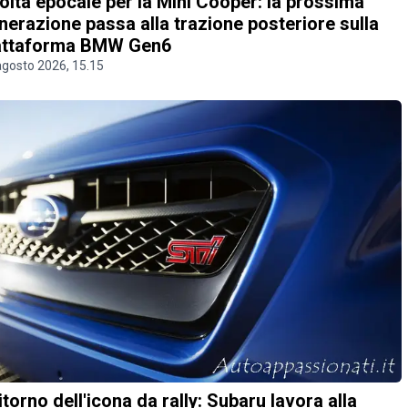
olta epocale per la Mini Cooper: la prossima
nerazione passa alla trazione posteriore sulla
attaforma BMW Gen6
agosto 2026, 15.15
 ritorno dell'icona da rally: Subaru lavora alla