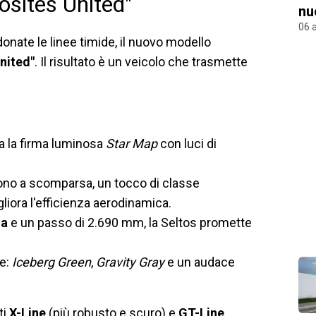
osites United"
nu
06 
onate le linee timide, il nuovo modello
nited"
. Il risultato è un veicolo che trasmette
ra la firma luminosa
Star Map
con luci di
sono a scomparsa, un tocco di classe
liora l'efficienza aerodinamica.
za
e un passo di 2.690 mm, la Seltos promette
ve:
Iceberg Green
,
Gravity Gray
e un audace
ti
X-Line
(più robusto e scuro) e
GT-Line