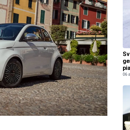
Sv
ge
pi
06 