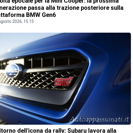
olta epocale per la Mini Cooper: la prossima
nerazione passa alla trazione posteriore sulla
attaforma BMW Gen6
agosto 2026, 15.15
 ritorno dell'icona da rally: Subaru lavora alla