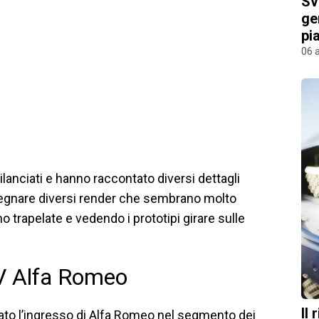
Sv
ge
pi
06 
lanciati e hanno raccontato diversi dettagli
isegnare diversi render che sembrano molto
 trapelate e vedendo i prototipi girare sulle
UV Alfa Romeo
Il
gnato l’ingresso di Alfa Romeo nel segmento dei