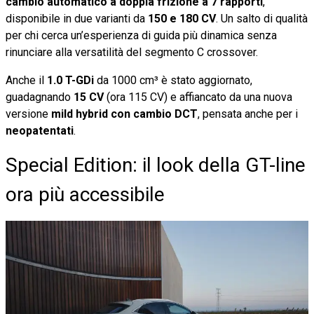
cambio automatico a doppia frizione a 7 rapporti
,
disponibile in due varianti da
150 e 180 CV
. Un salto di qualità
per chi cerca un’esperienza di guida più dinamica senza
rinunciare alla versatilità del segmento C crossover.
Anche il
1.0 T-GDi
da 1000 cm³ è stato aggiornato,
guadagnando
15 CV
(ora 115 CV) e affiancato da una nuova
versione
mild hybrid con cambio DCT
, pensata anche per i
neopatentati
.
Special Edition: il look della GT-line
ora più accessibile