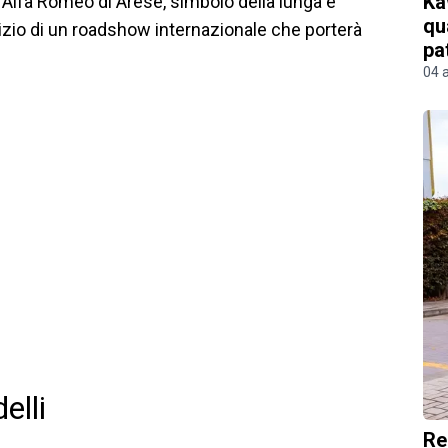
Ka
 Alfa Romeo di Arese, simbolo della lunga e
qu
izio di un roadshow internazionale che porterà
pa
04 
elli
Re