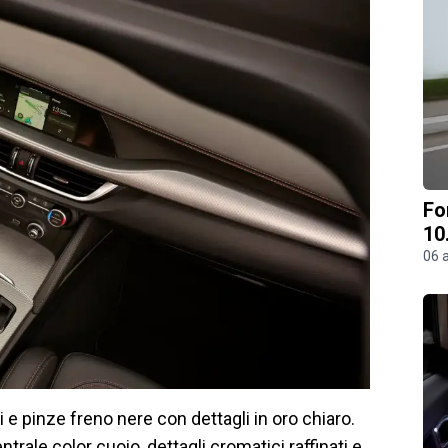
Fo
10
06 
i e pinze freno nere con dettagli in oro chiaro.
ntrale color cuoio, dettagli cromatici raffinati e