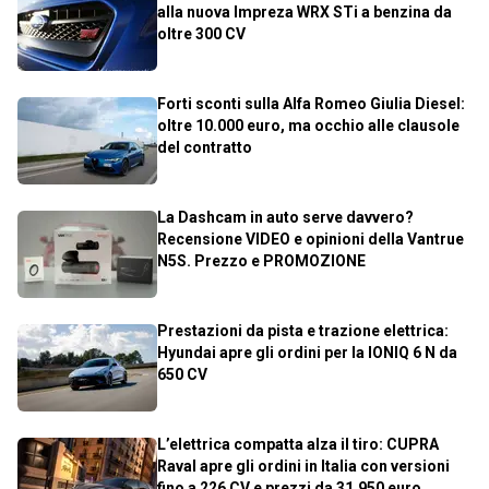
alla nuova Impreza WRX STi a benzina da
oltre 300 CV
Forti sconti sulla Alfa Romeo Giulia Diesel:
oltre 10.000 euro, ma occhio alle clausole
del contratto
La Dashcam in auto serve davvero?
Recensione VIDEO e opinioni della Vantrue
N5S. Prezzo e PROMOZIONE
Prestazioni da pista e trazione elettrica:
Hyundai apre gli ordini per la IONIQ 6 N da
650 CV
L’elettrica compatta alza il tiro: CUPRA
Raval apre gli ordini in Italia con versioni
fino a 226 CV e prezzi da 31.950 euro