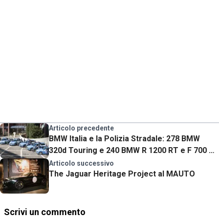
Articolo precedente
BMW Italia e la Polizia Stradale: 278 BMW
320d Touring e 240 BMW R 1200 RT e F 700 GS
in consegna
Articolo successivo
The Jaguar Heritage Project al MAUTO
Scrivi un commento