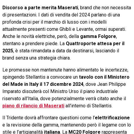
Discorso a parte merita Maserati
, brand che non necessita
di presentazioni. I dati di vendita del 2024 parlano di una
profonda crisi per il marchio di lusso con i modelli
attualmente presenti come Ghibli e Levante, ormai superati.
Anche le novità elettriche, però, della
gamma Folgore
,
stentano a prendere piede. La
Quattroporte attesa per il
2025
, è stata rimandata a data da destinarsi, lasciando il
brand senza una strategia chiara.
Le promesse non mantenute hanno alimentato le incertezze,
spingendo Stellantis a convocare un
tavolo con il Ministero
del Made in Italy il 17 dicembre 2024
, dove Jean Philippe
Imparato discuterà col Ministro Urso il piano industriale
riservato all’Italia, dove potenzialmente verrà citato anche il
piano di rilancio di Maserati
all’interno di Stellantis.
Il Tridente dovrà affrontare questioni come l’
elettrificazione
e la revisione della gamma, mantenendo però il legame con lo
stile e l’artigianalità
italiana
. La
MC20 Folgore
rappresenta