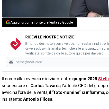
Aggiungi come fonte preferita su Google
RICEVI LE NOSTRE NOTIZIE
Il mondo dei motori corre veloce: non restare indietro. Is
drive esclusivi, le analisi tecniche e le anticipazioni su
verificate, scritte da chi le auto le guida per davvero.
Il conto alla rovescia è iniziato: entro
giugno 2025
Stell
successore di
Carlos Tavares
, l’attuale CEO del gruppo
avvicina l’ora della verità, il “
toto-nomine
” si infiamma, 
insistente:
Antonio Filosa
.