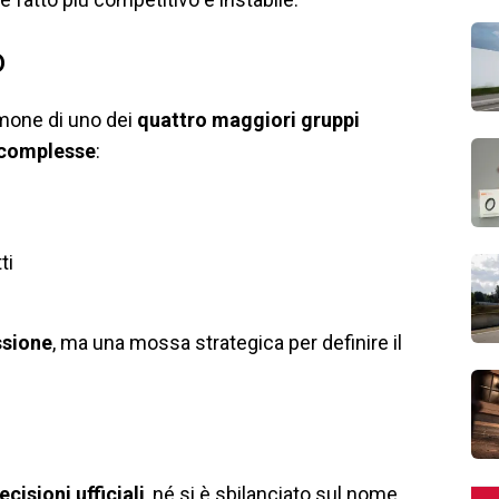
o
imone di uno dei
quattro maggiori gruppi
 complesse
:
ti
ssione
, ma una mossa strategica per definire il
isioni ufficiali
, né si è sbilanciato sul nome