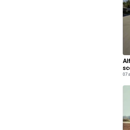
Al
sc
07 