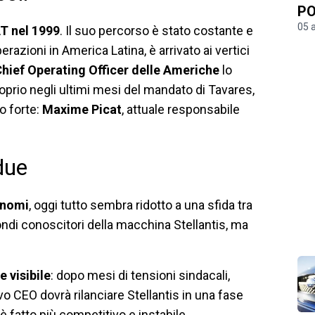
PO
05 
T nel 1999
. Il suo percorso è stato costante e
azioni in America Latina, è arrivato ai vertici
hief Operating Officer delle Americhe
lo
prio negli ultimi mesi del mandato di Tavares,
to forte:
Maxime Picat
, attuale responsabile
due
 nomi
, oggi tutto sembra ridotto a una sfida tra
ndi conoscitori della macchina Stellantis, ma
e visibile
: dopo mesi di tensioni sindacali,
ovo CEO dovrà rilanciare Stellantis in una fase
è fatto più competitivo e instabile.