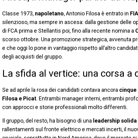
Classe 1973,
napoletano
, Antonio Filosa è entrato in
FIA
silenzioso, ma sempre in ascesa: dalla gestione delle oper
di FCA prima e Stellantis poi, fino alla recente nomina a
C
scorso ottobre. Una promozione strategica, avvenuta pro
e che oggi lo pone in vantaggio rispetto all’altro candida
degli acquisti del gruppo.
La sfida al vertice: una corsa a 
Se ad aprile la rosa dei candidati contava ancora
cinque
Filosa e Picat
. Entrambi manager interni, entrambi profo
con approcci e storie professionali molto differenti.
Il gruppo, del resto, ha bisogno di una
leadership solida 
rallentamenti sul fronte elettrico e mercati incerti, il nu
cruciale, soprattutto in Nord America, dove il mercato si 