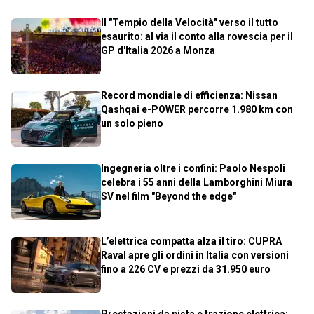
Il "Tempio della Velocità" verso il tutto
esaurito: al via il conto alla rovescia per il
GP d'Italia 2026 a Monza
Record mondiale di efficienza: Nissan
Qashqai e-POWER percorre 1.980 km con
un solo pieno
Ingegneria oltre i confini: Paolo Nespoli
celebra i 55 anni della Lamborghini Miura
SV nel film "Beyond the edge"
L’elettrica compatta alza il tiro: CUPRA
Raval apre gli ordini in Italia con versioni
fino a 226 CV e prezzi da 31.950 euro
Prestazioni da pista e trazione elettrica: