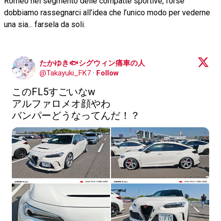
Romeo nel segmento delle compatte sportive, forse
dobbiamo rassegnarci all’idea che l’unico modo per vederne
una sia... farsela da soli.
たかゆき🐟シグウィン痛車の人
@
Takayuki_FK7
·
Follow
このFL5すごいなw

アルファロメオ顔やわ

バンパーどうなってんだ！？