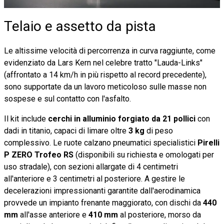
Telaio e assetto da pista
Le altissime velocità di percorrenza in curva raggiunte, come
evidenziato da Lars Kern nel celebre tratto "Lauda-Links"
(affrontato a 14 km/h in più rispetto al record precedente),
sono supportate da un lavoro meticoloso sulle masse non
sospese e sul contatto con l'asfalto.
Il kit include
cerchi in alluminio forgiato da 21 pollici
con
dadi in titanio, capaci di limare oltre
3 kg
di peso
complessivo. Le ruote calzano pneumatici specialistici
Pirelli
P ZERO Trofeo RS
(disponibili su richiesta e omologati per
uso stradale), con sezioni allargate di 4 centimetri
all'anteriore e 3 centimetri al posteriore. A gestire le
decelerazioni impressionanti garantite dall'aerodinamica
provvede un impianto frenante maggiorato, con dischi da
440
mm
all'asse anteriore e
410 mm
al posteriore, morso da