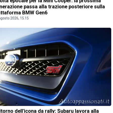
olta epocale per la Mini Cooper: la prossima
nerazione passa alla trazione posteriore sulla
attaforma BMW Gen6
agosto 2026, 15.15
 ritorno dell'icona da rally: Subaru lavora alla