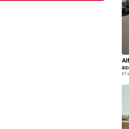
Al
sc
07 