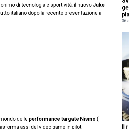
Sv
nonimo di tecnologia e sportività: il nuovo
Juke
ge
ebutto italiano dopo la recente presentazione al
pi
06 
l mondo delle
performance targate Nismo
(
Il
rasforma assi del video game in piloti