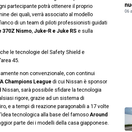
nu
ogni partecipante potrà ottenere il proprio
06 
rmine dei quali, verrà associato al modello
ianco di un team di piloti professionisti guidati
e 370Z Nismo
,
Juke-R e Juke RS
e sulla
che le tecnologie del Safety Shield e
l’area 45.
samente non convenzionale, con continui
A Champions League
di cui Nissan è sponsor
d Nissan, sarà possibile sfidare la tecnologia
alsiasi rigore, grazie ad un sistema di
o, e a tempi di reazione paragonabili a 17 volte
 l’idea tecnologica alla base del famoso
Around
ggior parte dei i modelli della casa giapponese.