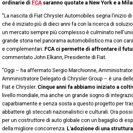
ordinarie di
FCA
saranno quotate a New York e a Mil
"La nascita di Fiat Chrysler Automobiles segna l'inizio di 
che è iniziato più di dieci anni fa con la ricerca di soluzi
un mercato sempre più complesso è culminato nell'unio
grande storia nel panorama automobilistico ma con caratt
e complementari.
FCA ci permette di affrontare il fu
commentato John Elkann, Presidente di Fiat.
"Oggi – ha affermato Sergio Marchionne, Amministratore
Amministratore Delegato di Chrysler Group – è una delle 
Fiat e Chrysler.
Cinque anni fa abbiamo iniziato a colt
livello mondiale, ma anche un grande sogno di integrazione
caparbiamente e senza sosta a questo progetto per trasf
abbattere gli steccati nazionalistici e culturali. Ora poss
per un costruttore di auto globale con un bagaglio di es
della migliore concorrenza.
L'adozione di una struttura