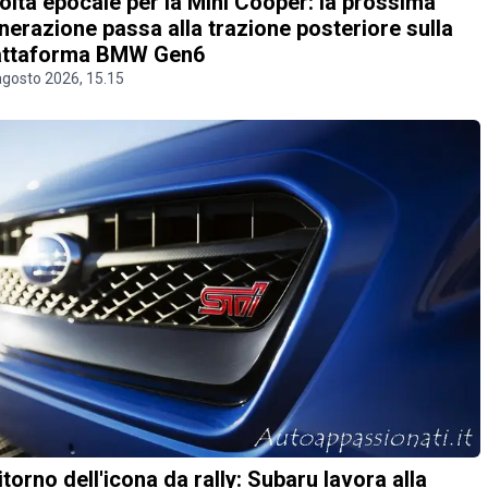
olta epocale per la Mini Cooper: la prossima
nerazione passa alla trazione posteriore sulla
attaforma BMW Gen6
agosto 2026, 15.15
 ritorno dell'icona da rally: Subaru lavora alla