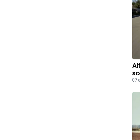
Al
sc
07 