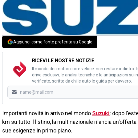
Aggiungi come fonte preferita su Google
RICEVI LE NOSTRE NOTIZIE
Il mondo dei motori corre veloce: non restare indietro. Is
drive esclusivi, le analisi tecniche e le anticipazioni su
verificate, scritte da chi le auto le guida per davvero.
Importanti novità in arrivo nel mondo
Suzuki
: dopo l'est
km su tutto il listino, la multinazionale rilancia un'offert
sue esigenze in primo piano.