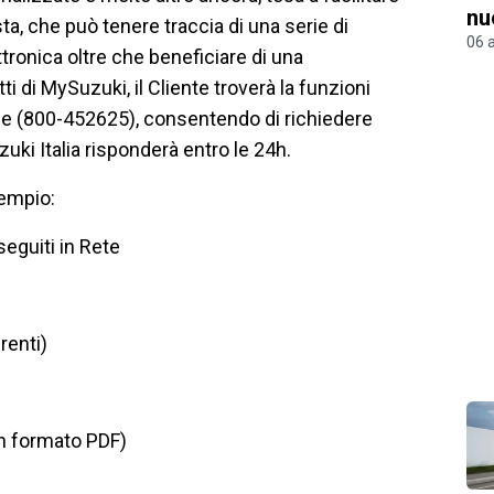
nu
sta, che può tenere traccia di una serie di
06 
ttronica oltre che beneficiare di una
 di MySuzuki, il Cliente troverà la funzioni
rde (800-452625), consentendo di richiedere
uki Italia risponderà entro le 24h.
sempio:
eguiti in Rete
renti)
in formato PDF)