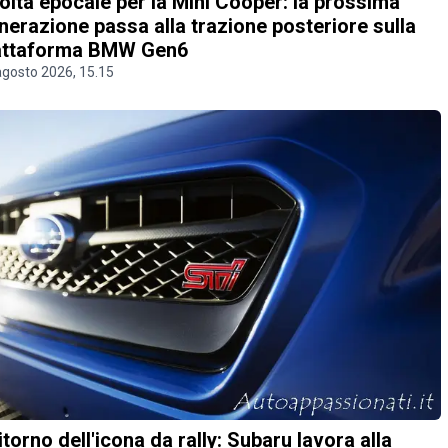
olta epocale per la Mini Cooper: la prossima
nerazione passa alla trazione posteriore sulla
attaforma BMW Gen6
agosto 2026, 15.15
 ritorno dell'icona da rally: Subaru lavora alla