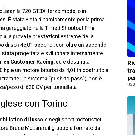
 McLaren la 720 GT3X, terzo modello in
ren. È stata vista dinamicamente per la prima
a gareggiato nella Timed Shootout Final,
o alla prova le prestazioni estreme della
o di soli 45,01 secondi, con oltre un secondo
è stata progettata e sviluppata internamente
ren Customer Racing
, ed è destinata
Ri
 kg e un motore biturbo da 4,0 litri costruito a
tr
pe
i tramite un sistema “push-to-pass”), non è
05 
nza/peso di 620 CV per tonnellata.
nglese con Torino
bilistico di lusso
e negli sport motoristici
itore Bruce McLaren, il gruppo è formato da