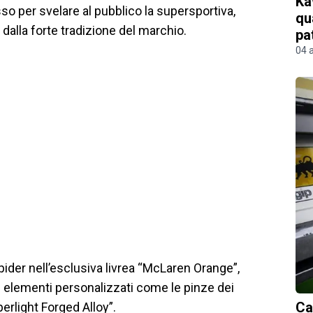
Ka
sso per svelare al pubblico la supersportiva,
qu
ti dalla forte tradizione del marchio.
pa
04 
pider nell’esclusiva livrea “McLaren Orange”,
ri elementi personalizzati come le pinze dei
Ca
erlight Forged Alloy”.