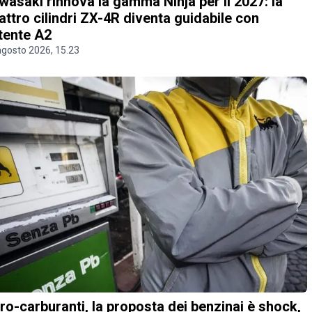
wasaki rinnova la gamma Ninja per il 2027: la
attro cilindri ZX-4R diventa guidabile con
tente A2
agosto 2026, 15.23
ro-carburanti, la proposta dei benzinai è shock,