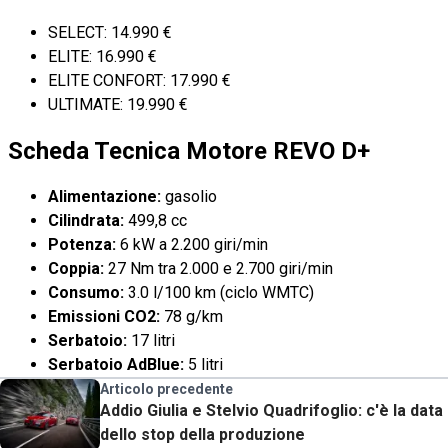
SELECT: 14.990 €
ELITE: 16.990 €
ELITE CONFORT: 17.990 €
ULTIMATE: 19.990 €
Scheda Tecnica Motore REVO D+
Alimentazione:
gasolio
Cilindrata:
499,8 cc
Potenza:
6 kW a 2.200 giri/min
Coppia:
27 Nm tra 2.000 e 2.700 giri/min
Consumo:
3.0 l/100 km (ciclo WMTC)
Emissioni CO2:
78 g/km
Serbatoio:
17 litri
Serbatoio AdBlue:
5 litri
Articolo precedente
Addio Giulia e Stelvio Quadrifoglio: c'è la data
dello stop della produzione