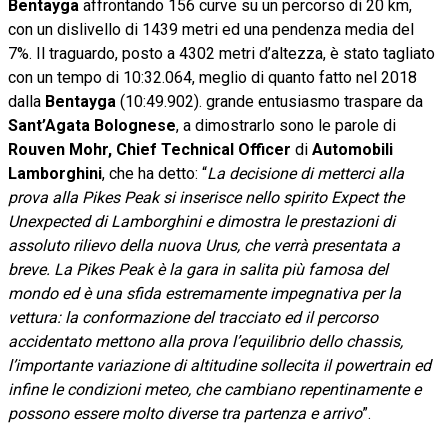
Bentayga
affrontando 156 curve su un percorso di 20 km,
con un dislivello di 1439 metri ed una pendenza media del
7%. Il traguardo, posto a 4302 metri d’altezza, è stato tagliato
con un tempo di 10:32.064, meglio di quanto fatto nel 2018
dalla
Bentayga
(10:49.902). grande entusiasmo traspare da
Sant’Agata Bolognese
, a dimostrarlo sono le parole di
Rouven Mohr, Chief Technical Officer
di
Automobili
Lamborghini
, che ha detto: “
La decisione di metterci alla
prova alla Pikes Peak si inserisce nello spirito Expect the
Unexpected di Lamborghini e dimostra le prestazioni di
assoluto rilievo della nuova Urus, che verrà presentata a
breve. La Pikes Peak è la gara in salita più famosa del
mondo ed è una sfida estremamente impegnativa per la
vettura: la conformazione del tracciato ed il percorso
accidentato mettono alla prova l’equilibrio dello chassis,
l’importante variazione di altitudine sollecita il powertrain ed
infine le condizioni meteo, che cambiano repentinamente e
possono essere molto diverse tra partenza e arrivo
”.