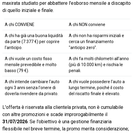
maxirata studiato per abbattere l'esborso mensile a discapito
di quello iniziale e finale.
A chi CONVIENE
A chi NON conviene
A chi ha già una buona liquidità
A chi non ha risparmi iniziali e
da parte (7.377 €) per coprire
cerca un finanziamento
l'anticipo.
"anticipo zero".
A chi vuole un costo fisso
A chi fa molti chilometri all'anno
mensile prevedibile e molto
(più di 10.000 km) e rischia le
basso (79 €).
penali.
A chi intende cambiare l'auto
A chi vuole possedere l'auto a
ogni 3 anni senza l'onere di
lungo termine, poiché il costo
doverla rivendere da privato.
del riscatto finale è elevato.
L'offerta è riservata alla clientela privata, non è cumulabile
con altre promozioni e scade improrogabilmente il
31/07/2026
. Se l'obiettivo è una gestione finanziaria
flessibile nel breve termine, la promo merita considerazione;