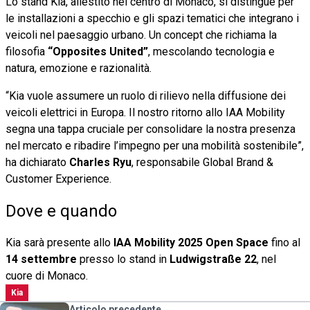
Lo stand Kia, allestito nel centro di Monaco, si distingue per
le installazioni a specchio e gli spazi tematici che integrano i
veicoli nel paesaggio urbano. Un concept che richiama la
filosofia
“Opposites United”
, mescolando tecnologia e
natura, emozione e razionalità.
“Kia vuole assumere un ruolo di rilievo nella diffusione dei
veicoli elettrici in Europa. Il nostro ritorno allo IAA Mobility
segna una tappa cruciale per consolidare la nostra presenza
nel mercato e ribadire l’impegno per una mobilità sostenibile”,
ha dichiarato
Charles Ryu
, responsabile Global Brand &
Customer Experience.
Dove e quando
Kia sarà presente allo
IAA Mobility 2025 Open Space
fino al
14 settembre
presso lo stand in
Ludwigstraße 22
, nel
cuore di Monaco.
Kia
Articolo precedente