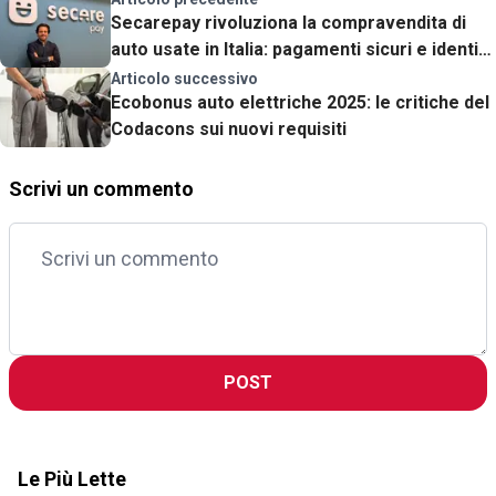
Secarepay rivoluziona la compravendita di
auto usate in Italia: pagamenti sicuri e identità
verificate contro le truffe
Articolo successivo
Ecobonus auto elettriche 2025: le critiche del
Codacons sui nuovi requisiti
Scrivi un commento
POST
Le Più Lette