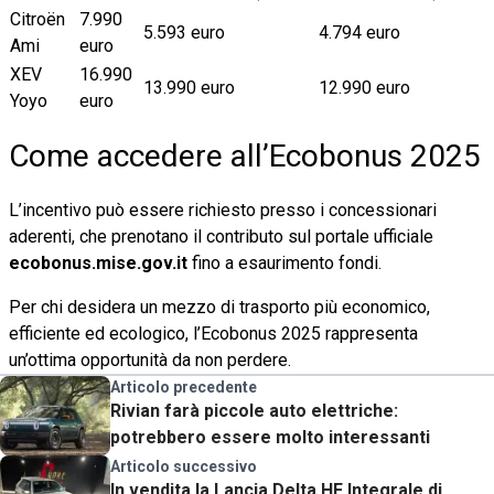
Citroën
7.990
5.593 euro
4.794 euro
Ami
euro
XEV
16.990
13.990 euro
12.990 euro
Yoyo
euro
Come accedere all’Ecobonus 2025
L’incentivo può essere richiesto presso i concessionari
aderenti, che prenotano il contributo sul portale ufficiale
ecobonus.mise.gov.it
fino a esaurimento fondi.
Per chi desidera un mezzo di trasporto più economico,
efficiente ed ecologico, l’Ecobonus 2025 rappresenta
un’ottima opportunità da non perdere.
Articolo precedente
Rivian farà piccole auto elettriche:
potrebbero essere molto interessanti
Articolo successivo
In vendita la Lancia Delta HF Integrale di