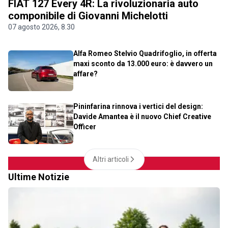
FIAT 127 Every 4R: La rivoluzionaria auto
componibile di Giovanni Michelotti
07 agosto 2026, 8.30
Alfa Romeo Stelvio Quadrifoglio, in offerta
maxi sconto da 13.000 euro: è davvero un
affare?
Pininfarina rinnova i vertici del design:
Davide Amantea è il nuovo Chief Creative
Officer
Altri articoli
Ultime Notizie