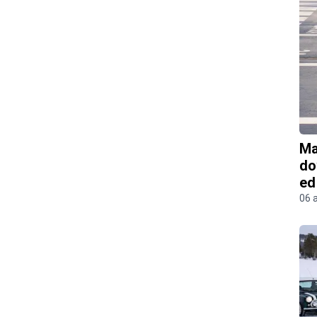
Ma
do
ed
06 