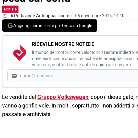
Notizie
di
Redazione Autoappassionati.it
06 novembre 2016, 14.10
Aggiungi come fonte preferita su Google
RICEVI LE NOSTRE NOTIZIE
Il mondo dei motori corre veloce: non restare indietro. Is
drive esclusivi, le analisi tecniche e le anticipazioni su
verificate, scritte da chi le auto le guida per davvero.
Le vendite del
Gruppo Volkswagen
, dopo il dieselgate,
vanno a gonfie vele. In molti, soprattutto i non addetti a
passata e archiviata.