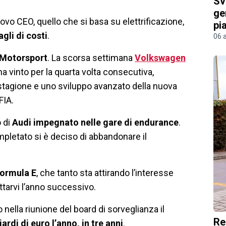
Sv
ge
ovo CEO, quello che si basa su elettrificazione,
pi
gli di costi
.
06 
 Motorsport
. La scorsa settimana
Volkswagen
 vinto per la quarta volta consecutiva,
io stagione e uno sviluppo avanzato della nuova
FIA.
o di
Audi impegnato nelle gare di endurance
.
pletato si è deciso di abbandonare il
Formula E
, che tanto sta attirando l’interesse
ttarvi l’anno successivo.
 nella riunione del board di sorveglianza il
Re
iardi di euro l’anno, in tre anni
.