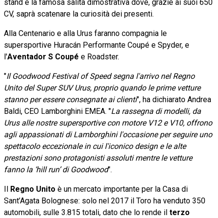
stand e la famosa salita dimostrativa dove, grazie ai suoi 650
CV, saprà scatenare la curiosità dei presenti.
Alla Centenario e alla Urus faranno compagnia le
supersportive Huracán Performante Coupé e Spyder, e
l'
Aventador S Coupé
e Roadster.
"
Il Goodwood Festival of Speed segna l'arrivo nel Regno
Unito del Super SUV Urus, proprio quando le prime vetture
stanno per essere consegnate ai clienti
", ha dichiarato Andrea
Baldi, CEO Lamborghini EMEA. "
La rassegna di modelli, da
Urus alle nostre supersportive con motore V12 e V10, offrono
agli appassionati di Lamborghini l'occasione per seguire uno
spettacolo eccezionale in cui l'iconico design e le alte
prestazioni sono protagonisti assoluti mentre le vetture
fanno la ‘hill run’ di Goodwood
".
Il
Regno Unito
è un mercato importante per la Casa di
Sant’Agata Bolognese: solo nel 2017 il Toro ha venduto 350
automobili, sulle 3.815 totali, dato che lo rende il
terzo