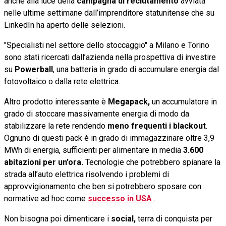
anche alla luce della
campagna di reclutamento
avviata
nelle ultime settimane dall’imprenditore statunitense che su
LinkedIn ha aperto delle selezioni.
"Specialisti nel settore dello stoccaggio" a Milano e Torino
sono stati ricercati dall’azienda nella prospettiva di investire
su
Powerball
, una batteria in grado di accumulare energia dal
fotovoltaico o dalla rete elettrica.
Altro prodotto interessante è
Megapack,
un accumulatore in
grado di stoccare massivamente energia di modo da
stabilizzare la rete rendendo
meno frequenti i blackout
.
Ognuno di questi pack è in grado di immagazzinare oltre 3,9
MWh di energia, sufficienti per alimentare in media
3.600
abitazioni per un’ora.
Tecnologie che potrebbero spianare la
strada all’auto elettrica risolvendo i problemi di
approvvigionamento che ben si potrebbero sposare con
normative ad hoc come
successo in USA
.
Non bisogna poi dimenticare i
social,
terra di conquista per