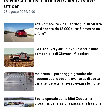
Davide Amantea è il nuovo Chief Creative
Officer
08 agosto 2026, 9.00
Alfa Romeo Stelvio Quadrifoglio, in offerta
maxi sconto da 13.000 euro: è davvero un
affare?
FIAT 127 Every 4R: La rivoluzionaria auto
componibile di Giovanni Michelotti
Malpensa, il parcheggio gratuito che
nessuno usa: dove si trova l'area di sosta
per attendere gli arrivi ed evitare le multe
Svolta epocale per la Mini Cooper: la
prossima generazione passa alla trazione