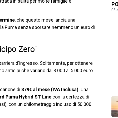
trada in salita per molte famiglie e
PO
05 
Termine
, che questo mese lancia una
re la Puma senza sborsare nemmeno un euro di
cipo Zero"
 barriera d'ingresso. Solitamente, per ottenere
o anticipi che variano dai 3.000 ai 5.000 euro.
o
.
n canone di
379€ al mese (IVA Inclusa)
. Una
rd Puma Hybrid ST-Line
con la certezza di
esi), con un chilometraggio incluso di 50.000