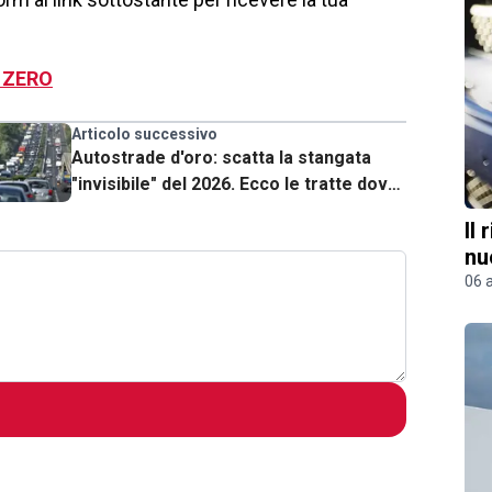
 ZERO
Articolo successivo
Autostrade d'oro: scatta la stangata
"invisibile" del 2026. Ecco le tratte dove
paghi oltre 14 euro ogni 100 km
Il
nu
06 