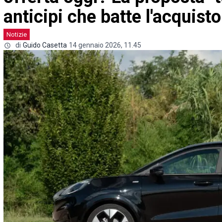
anticipi che batte l'acquisto
Notizie
di
Guido Casetta
14 gennaio 2026, 11.45