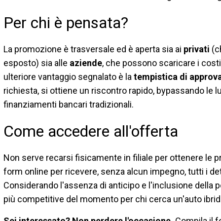
Per chi è pensata?
La promozione è trasversale ed è aperta sia ai
privati
(c
esposto) sia alle
aziende
, che possono scaricare i costi
ulteriore vantaggio segnalato è la
tempistica di appro
richiesta, si ottiene un riscontro rapido, bypassando le 
finanziamenti bancari tradizionali.
Come accedere all'offerta
Non serve recarsi fisicamente in filiale per ottenere le p
form online per ricevere, senza alcun impegno, tutti i dett
Considerando l'assenza di anticipo e l'inclusione della po
più competitive del momento per chi cerca un'auto ibrida
Sei interessato? Non perdere l'occasione.
Compila il f