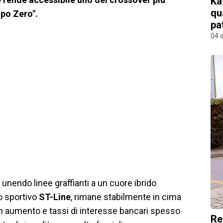
Ka
qu
ipo Zero".
pa
04 
, unendo linee graffianti a un cuore ibrido
o sportivo
ST-Line
, rimane stabilmente in cima
ini in aumento e tassi di interesse bancari spesso
Re