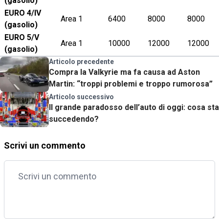
(gasolio)
EURO 4/IV
Area 1
6400
8000
8000
(gasolio)
EURO 5/V
Area 1
10000
12000
12000
(gasolio)
Articolo precedente
Compra la Valkyrie ma fa causa ad Aston
Martin: “troppi problemi e troppo rumorosa”
Articolo successivo
Il grande paradosso dell’auto di oggi: cosa sta
succedendo?
Scrivi un commento