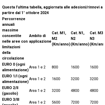
Questa l’ultima tabella, aggiornata alle adesioni/rinnovi a
partire dal 1° ottobre 2024
Percorrenze
annuali
massime
Cat. M1,
Cat. N1,
Cat. M3,
consentite
Ambito di
M2
N2
N3
nelle aree con
applicazione
(Km/anno)
(Km/anno)
(Km/ann
limitazioni
della
circolazione
EURO 0 (ogni
Area 1 e 2
800
1600
1600
alimentazione)
EURO 1/I (ogni
Area 1 e 2
1600
3200
3200
alimentazione)
EURO 2/II
Area 1 e 2
3200
4800
4800
(gasolio)
EURO 3/III
Area 1 e 2
5600
7200
7200