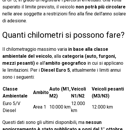
superato il limite previsto, il veicolo
non potrà più circolare
nelle aree soggette a restrizioni fino alla fine dell’anno solare
di adesione.
Quanti chilometri si possono fare?
Il chilometraggio massimo varia
in base alla classe
ambientale del veicolo
, alla
categoria (auto, furgoni,
mezzi pesanti)
e all’
ambito geografico
in cui si applicano
le limitazioni. Per i
Diesel Euro 5
, attualmente i limiti annui
sono i seguenti:
Classe
Auto (M1,
Veicoli
Veicoli pesanti
Ambito
Ambientale
M2)
N1/N2
(M3/N3)
Euro 5/V
12.000
Area 1
10.000 km
12.000 km
Diesel
km
Questi dati sono gli ultimi disponibili, ma
nessun
aggiornamento è stato pubblicato a oggi dal 1° ottobre