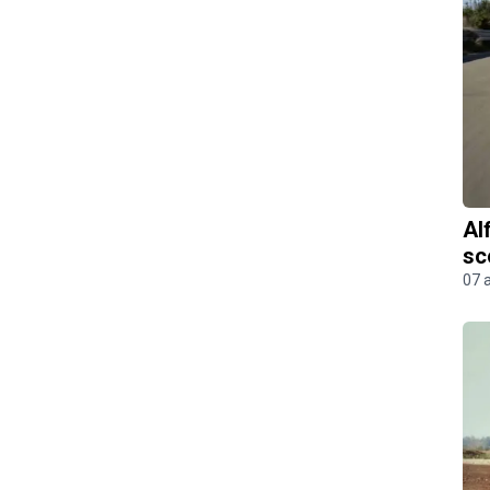
Al
sc
07 