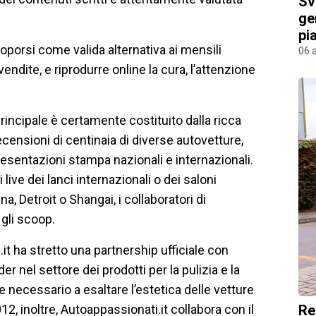
Sv
ge
pi
roporsi come valida alternativa ai mensili
06 
 vendite, e riprodurre online la cura, l’attenzione
principale è certamente costituito dalla ricca
recensioni di centinaia di diverse autovetture,
resentazioni stampa nazionali e internazionali.
ive dei lanci internazionali o dei saloni
a, Detroit o Shangai, i collaboratori di
 gli scoop.
it ha stretto una partnership ufficiale con
er nel settore dei prodotti per la pulizia e la
e necessario a esaltare l’estetica delle vetture
Re
12, inoltre, Autoappassionati.it collabora con il