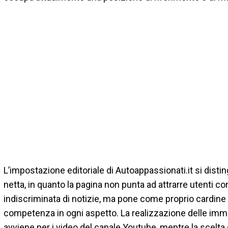
L’impostazione editoriale di Autoappassionati.it si disti
netta, in quanto la pagina non punta ad attrarre utenti c
indiscriminata di notizie, ma pone come proprio cardine e 
competenza in ogni aspetto. La realizzazione delle immag
avviene per i video del canale Youtube, mentre la scelta 