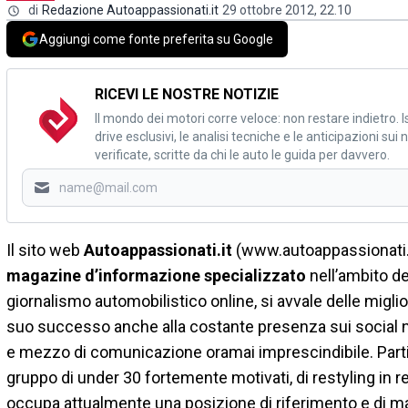
di
Redazione Autoappassionati.it
29 ottobre 2012, 22.10
Aggiungi come fonte preferita su Google
RICEVI LE NOSTRE NOTIZIE
Il mondo dei motori corre veloce: non restare indietro. Is
drive esclusivi, le analisi tecniche e le anticipazioni su
verificate, scritte da chi le auto le guida per davvero.
Il sito web
Autoappassionati.it
(www.autoappassionati.it
magazine d’informazione specializzato
nell’ambito de
giornalismo automobilistico online, si avvale delle miglio
suo successo anche alla costante presenza sui social ne
e mezzo di comunicazione oramai imprescindibile. Part
gruppo di under 30 fortemente motivati, di restyling in r
occupa attualmente una posizione di riferimento e di massi