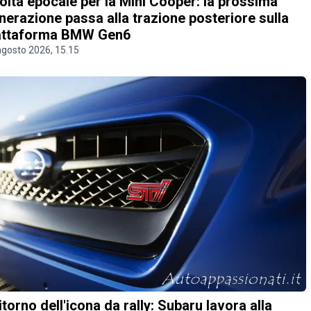
olta epocale per la Mini Cooper: la prossima
nerazione passa alla trazione posteriore sulla
attaforma BMW Gen6
agosto 2026, 15.15
 ritorno dell'icona da rally: Subaru lavora alla