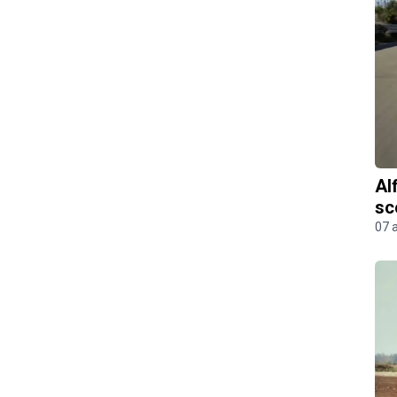
Al
sc
07 