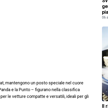
Sv
ge
pi
06 
 Fiat, mantengono un posto speciale nel cuore
la Panda e la Punto – figurano nella classifica
r le vetture compatte e versatili, ideali per gli
Il