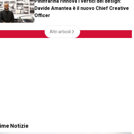
Pininfarina rinnova i vertici del design:
Davide Amantea è il nuovo Chief Creative
Officer
Altri articoli
time Notizie