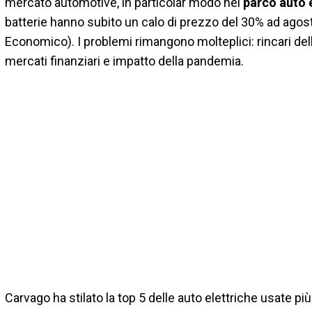
mercato automotive, in particolar modo nel
parco auto 
batterie hanno subito un calo di prezzo del 30% ad agost
Economico). I problemi rimangono molteplici: rincari dell
mercati finanziari e impatto della pandemia.
Carvago ha stilato la top 5 delle auto elettriche usate più 