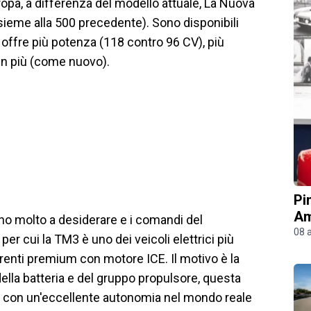
ropa, a differenza del modello attuale, La Nuova
ieme alla 500 precedente). Sono disponibili
 offre più potenza (118 contro 96 CV), più
 in più (come nuovo).
Pi
Am
iano molto a desiderare e i comandi del
08 
r cui la TM3 è uno dei veicoli elettrici più
renti premium con motore ICE. Il motivo è la
ella batteria e del gruppo propulsore, questa
te con un'eccellente autonomia nel mondo reale