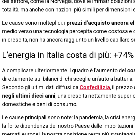
del settore, come la Norvegia, dove le immatricolazioni
totalità, ma anche con nazioni più simili per dimensioni
Le cause sono molteplici: i
prezzi d’acquisto ancora el
medio verso una tecnologia percepita come costosa e
in crescita, non ha ancora raggiunto un livello capillare sul
L’energia in Italia costa di più: +74% 
A complicare ulteriormente il quadro è l’aumento del
cos
direttamente sui bilanci di chi sceglie un’auto a batteria.
Secondo gli ultimi dati diffusi da
Confedilizia
, il prezzo
negli ultimi dieci anni
, una crescita nettamente superior
domestiche e beni di consumo.
Le cause principali sono note: la pandemia, la crisi energ
la forte dipendenza del nostro Paese dalle importazioni di
mercati europei, la nostra posizione resta più svantaggia