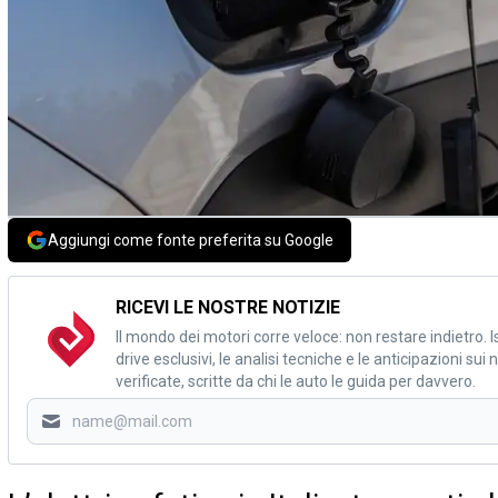
Aggiungi come fonte preferita su Google
RICEVI LE NOSTRE NOTIZIE
Il mondo dei motori corre veloce: non restare indietro. Is
drive esclusivi, le analisi tecniche e le anticipazioni su
verificate, scritte da chi le auto le guida per davvero.