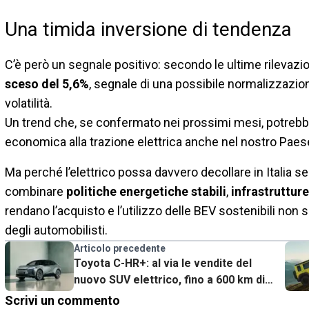
Una timida inversione di tendenza
C’è però un segnale positivo: secondo le ultime rilevazio
sceso del 5,6%
, segnale di una possibile normalizzazion
volatilità.
Un trend che, se confermato nei prossimi mesi, potrebbe
economica alla trazione elettrica anche nel nostro Paes
Ma perché l’elettrico possa davvero decollare in Italia se
combinare
politiche energetiche stabili
,
infrastrutture
rendano l’acquisto e l’utilizzo delle BEV sostenibili non 
degli automobilisti.
Articolo precedente
Toyota C-HR+: al via le vendite del
nuovo SUV elettrico, fino a 600 km di
autonomia e Homecharger in omaggio
Scrivi un commento