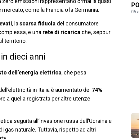
 a zero emissioni rappresentano ormai la quasi
PO
 e mercato, come la Francia o la Germania.
05 
evati
, la
scarsa fiducia
del consumatore
 complessa, e una
rete di ricarica
che, seppur
 territorio.
in dieci anni
to dell’energia elettrica
, che pesa
 dell’elettricità in Italia è aumentato del
74%
e a quella registrata per altre utenze
etica seguita all’invasione russa dell’Ucraina e
 gas naturale. Tuttavia, rispetto ad altri
ta.