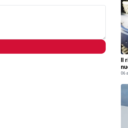
Il
nu
06 