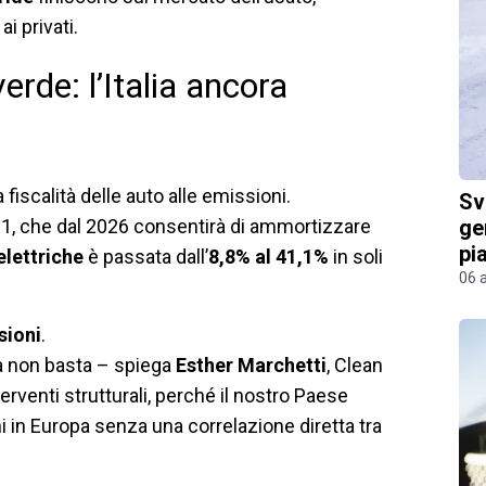
i privati.
erde: l’Italia ancora
fiscalità delle auto alle emissioni.
Sv
2021, che dal 2026 consentirà di ammortizzare
ge
pi
elettriche
è passata dall’
8,8% al 41,1%
in soli
06 
sioni
.
ma non basta – spiega
Esther Marchetti
, Clean
rventi strutturali, perché il nostro Paese
hi in Europa senza una correlazione diretta tra