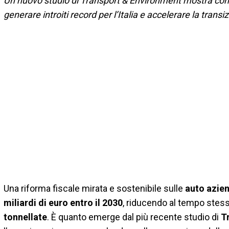
Un nuovo studio di Transport & Environment mostra com
generare introiti record per l’Italia e accelerare la transi
Una riforma fiscale mirata e sostenibile sulle
auto azien
miliardi di euro entro il 2030
, riducendo al tempo stes
tonnellate
. È quanto emerge dal più recente studio di
T