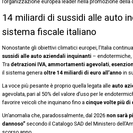
l’organizzazione europea leader nella promozione della 
14 miliardi di sussidi alle auto i
sistema fiscale italiano
Nonostante gli obiettivi climatici europei, l’Italia conti
sussidi alle auto aziendali inquinanti
– endotermiche, i
Tra
detrazioni IVA
,
ammortamenti agevolati
,
esenzioni
il sistema genera
oltre 14 miliardi di euro all’anno
in su
La voce più pesante è proprio quella legata alle
auto azi
agevolata, pari al 50% del valore d’uso per le endotermich
favorire veicoli che inquinano fino a
cinque volte più di
Un’anomalia che, paradossalmente, dal 2026
non sarà p
dannoso”
secondo il Catalogo SAD del Ministero dell’Amb
scorso anno.