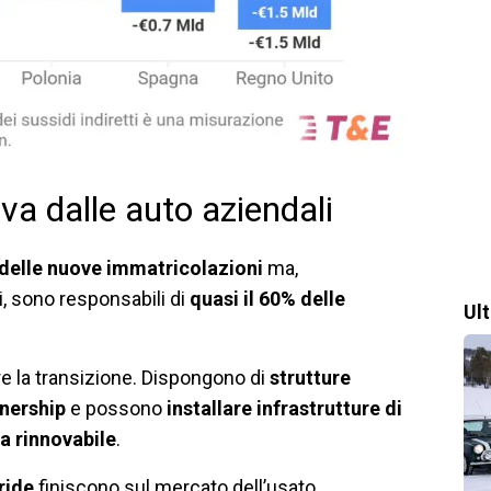
iva dalle auto aziendali
 delle nuove immatricolazioni
ma,
ti, sono responsabili di
quasi il 60% delle
Ul
e la transizione. Dispongono di
strutture
wnership
e possono
installare infrastrutture di
a rinnovabile
.
ride
finiscono sul mercato dell’usato,