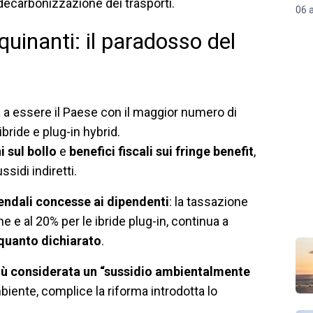
decarbonizzazione dei trasporti.
06 
nquinanti: il paradosso del
nua a essere il Paese con il maggior numero di
bride e plug-in hybrid.
 sul bollo
e
benefici fiscali sui fringe benefit
,
ssidi indiretti.
endali concesse ai dipendenti
: la tassazione
e e al 20% per le ibride plug-in, continua a
 quanto dichiarato
.
iù considerata un “sussidio ambientalmente
iente, complice la riforma introdotta lo