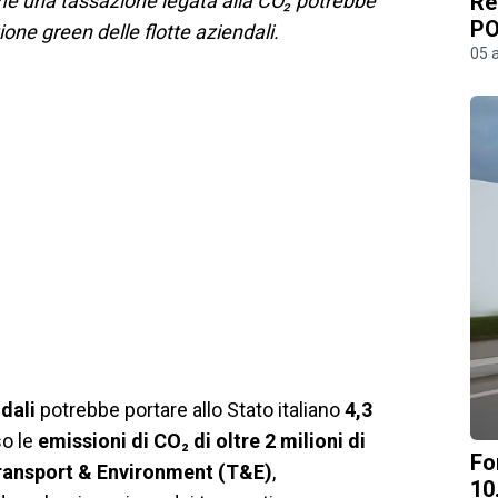
e una tassazione legata alla CO₂ potrebbe
Re
PO
zione green delle flotte aziendali.
05 
dali
potrebbe portare allo Stato italiano
4,3
so le
emissioni di CO₂ di oltre 2 milioni di
Fo
ransport & Environment (T&E)
,
10