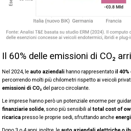
Il 60% delle emissioni di CO₂ arr
Nel 2024, le
auto aziendali
hanno rappresentato
il 40%
percorrendo molti più chilometri rispetto ai veicoli priva
emissioni di CO₂
del parco circolante.
Le imprese hanno però un potenziale enorme per guidar
finanziarie solide
, sono più sensibili al
total cost of o
ricarica
presso le proprie sedi, sfruttando anche
energi
Dopo 3 o 4 anni, inoltre, le
auto aziendali elettriche o ib