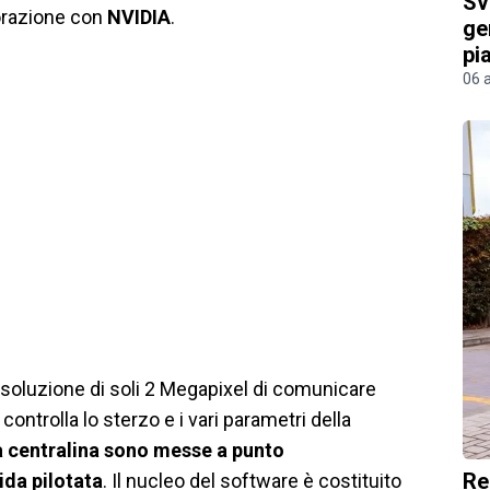
Sv
borazione con
NVIDIA
.
ge
pi
06 
risoluzione di soli 2 Megapixel di comunicare
ontrolla lo sterzo e i vari parametri della
a centralina sono messe a punto
Re
ida pilotata
. Il nucleo del software è costituito