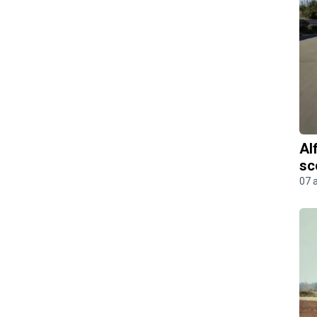
Al
sc
07 