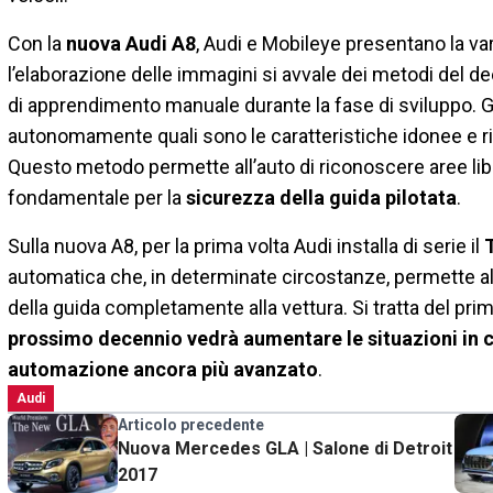
Con la
nuova Audi A8
, Audi e Mobileye presentano la va
l’elaborazione delle immagini si avvale dei metodi del d
di apprendimento manuale durante la fase di sviluppo. G
autonomamente quali sono le caratteristiche idonee e rilev
Questo metodo permette all’auto di riconoscere aree li
fondamentale per la
sicurezza della guida pilotata
.
Sulla nuova A8, per la prima volta Audi installa di serie il
automatica che, in determinate circostanze, permette a
della guida completamente alla vettura. Si tratta del pri
prossimo decennio vedrà aumentare le situazioni in cu
automazione ancora più avanzato
.
Audi
Articolo precedente
Nuova Mercedes GLA | Salone di Detroit
2017