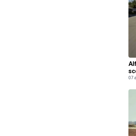
Al
sc
07 