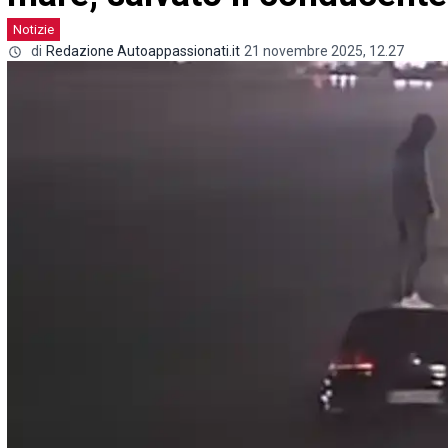
Notizie
di
Redazione Autoappassionati.it
21 novembre 2025, 12.27