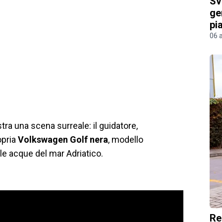
Sv
ge
pi
06 
tra una scena surreale: il guidatore,
opria
Volkswagen Golf nera
, modello
e acque del mar Adriatico.
Re