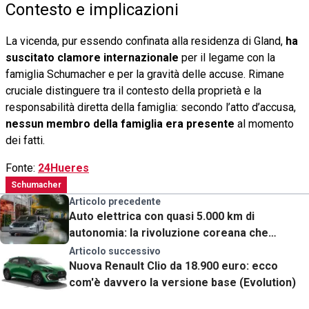
Contesto e implicazioni
La vicenda, pur essendo confinata alla residenza di Gland,
ha
suscitato clamore internazionale
per il legame con la
famiglia Schumacher e per la gravità delle accuse. Rimane
cruciale distinguere tra il contesto della proprietà e la
responsabilità diretta della famiglia: secondo l’atto d’accusa,
nessun membro della famiglia era presente
al momento
dei fatti.
Fonte:
24Hueres
Schumacher
Articolo precedente
Auto elettrica con quasi 5.000 km di
autonomia: la rivoluzione coreana che
potrebbe cambiare il mercato
Articolo successivo
Nuova Renault Clio da 18.900 euro: ecco
com'è davvero la versione base (Evolution)