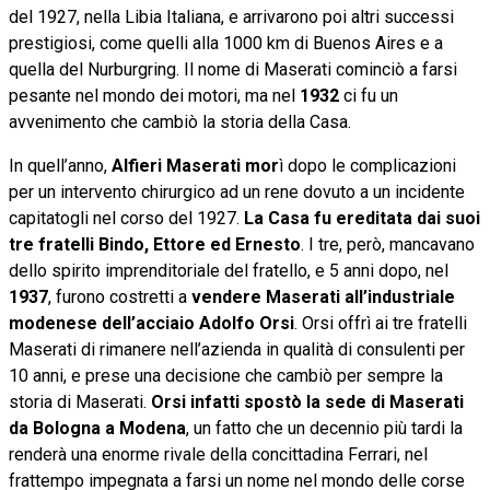
del 1927, nella Libia Italiana, e arrivarono poi altri successi
prestigiosi, come quelli alla 1000 km di Buenos Aires e a
quella del Nurburgring. Il nome di Maserati cominciò a farsi
pesante nel mondo dei motori, ma nel
1932
ci fu un
avvenimento che cambiò la storia della Casa.
In quell’anno,
Alfieri Maserati mor
ì dopo le complicazioni
per un intervento chirurgico ad un rene dovuto a un incidente
capitatogli nel corso del 1927.
La Casa fu ereditata dai suoi
tre fratelli Bindo, Ettore ed Ernesto
. I tre, però, mancavano
dello spirito imprenditoriale del fratello, e 5 anni dopo, nel
1937
, furono costretti a
vendere Maserati all’industriale
modenese dell’acciaio Adolfo Orsi
. Orsi offrì ai tre fratelli
Maserati di rimanere nell’azienda in qualità di consulenti per
10 anni, e prese una decisione che cambiò per sempre la
storia di Maserati.
Orsi infatti spostò la sede di Maserati
da Bologna a Modena
, un fatto che un decennio più tardi la
renderà una enorme rivale della concittadina Ferrari, nel
frattempo impegnata a farsi un nome nel mondo delle corse