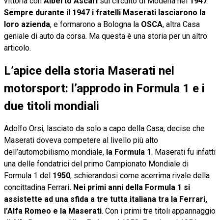
vittoria con
Alberto Ascari
sul circuito di Modena nel
1947
.
Sempre durante il 1947 i fratelli Maserati lasciarono la
loro azienda
, e formarono a Bologna la
OSCA
, altra Casa
geniale di auto da corsa. Ma questa è una storia per un altro
articolo.
L’apice della storia Maserati nel
motorsport: l’approdo in Formula 1 e i
due titoli mondiali
Adolfo Orsi, lasciato da solo a capo della Casa, decise che
Maserati doveva competere al livello più alto
dell’automobilismo mondiale,
la Formula 1
. Maserati fu infatti
una delle fondatrici del primo Campionato Mondiale di
Formula 1 del
1950
, schierandosi come acerrima rivale della
concittadina Ferrari
. Nei primi anni della Formula 1 si
assistette ad una sfida a tre tutta italiana tra la Ferrari,
l’Alfa Romeo e la Maserati
. Con i primi tre titoli appannaggio