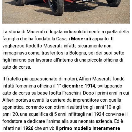
La storia di Maserati è legata indissolubilmente a quella della
famiglia che ha fondato la Casa, i
Maserati
appunto. Il
vogherese Rodolfo Maserati, infatti, sicuramente non
immaginava come, trasferitosi a Bologna, sei dei suoi sette
figli finirono per lavorare all’interno di una piccola officina di
auto da corsa.
Il fratello più appassionato di motori, Alfieri Maserati, fondò
infatti l’omonima officina il 1
° dicembre 1914
, sviluppando
auto da corsa su base Isotta Fraschini. Dopo i primi anni in cui
Alfieri portava avanti la carriera da imprenditore con quella
agonistica, correndo con ottimi risultati tra gli anni ’10 e gli
anni ’20, una squalifica di 5 anni inflittagli nel 1924 convinse il
fondatore a dedicare l'anima alla sua neonata azienda. Ed è
infatti nel
1926
che arrivò il
primo modello interamente