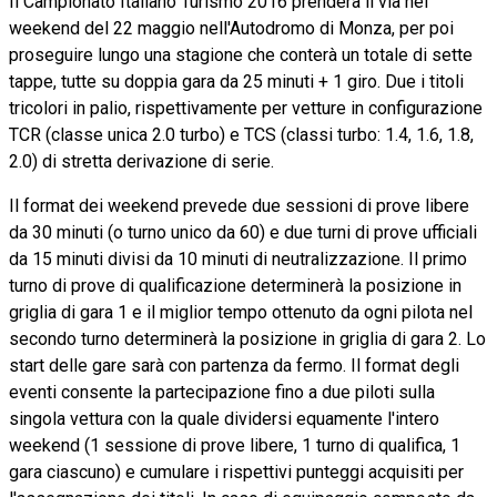
Il Campionato Italiano Turismo 2016 prenderà il via nel
weekend del 22 maggio nell'Autodromo di Monza, per poi
proseguire lungo una stagione che conterà un totale di sette
tappe, tutte su doppia gara da 25 minuti + 1 giro. Due i titoli
tricolori in palio, rispettivamente per vetture in configurazione
TCR (classe unica 2.0 turbo) e TCS (classi turbo: 1.4, 1.6, 1.8,
2.0) di stretta derivazione di serie.
Il format dei weekend prevede due sessioni di prove libere
da 30 minuti (o turno unico da 60) e due turni di prove ufficiali
da 15 minuti divisi da 10 minuti di neutralizzazione. Il primo
turno di prove di qualificazione determinerà la posizione in
griglia di gara 1 e il miglior tempo ottenuto da ogni pilota nel
secondo turno determinerà la posizione in griglia di gara 2. Lo
start delle gare sarà con partenza da fermo. Il format degli
eventi consente la partecipazione fino a due piloti sulla
singola vettura con la quale dividersi equamente l'intero
weekend (1 sessione di prove libere, 1 turno di qualifica, 1
gara ciascuno) e cumulare i rispettivi punteggi acquisiti per