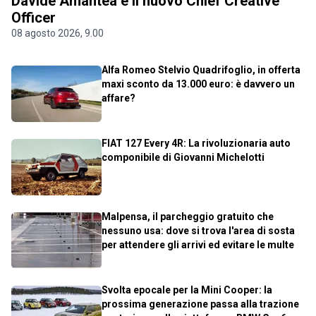
Davide Amantea è il nuovo Chief Creative
Officer
08 agosto 2026, 9.00
Alfa Romeo Stelvio Quadrifoglio, in offerta
maxi sconto da 13.000 euro: è davvero un
affare?
FIAT 127 Every 4R: La rivoluzionaria auto
componibile di Giovanni Michelotti
Malpensa, il parcheggio gratuito che
nessuno usa: dove si trova l'area di sosta
per attendere gli arrivi ed evitare le multe
Svolta epocale per la Mini Cooper: la
prossima generazione passa alla trazione