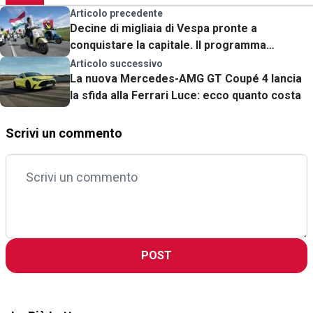
Articolo precedente
Decine di migliaia di Vespa pronte a
conquistare la capitale. Il programma
completo di Vespa Roma 2026
Articolo successivo
La nuova Mercedes-AMG GT Coupé 4 lancia
la sfida alla Ferrari Luce: ecco quanto costa
Scrivi un commento
POST