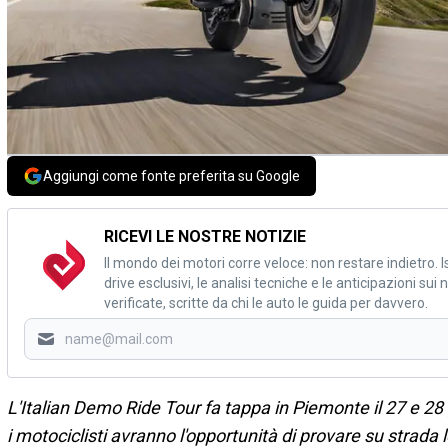
Aggiungi come fonte preferita su Google
RICEVI LE NOSTRE NOTIZIE
Il mondo dei motori corre veloce: non restare indietro. Is
drive esclusivi, le analisi tecniche e le anticipazioni su
verificate, scritte da chi le auto le guida per davvero.
L'Italian Demo Ride Tour fa tappa in Piemonte il 27 e 2
i motociclisti avranno l'opportunità di provare su strada l