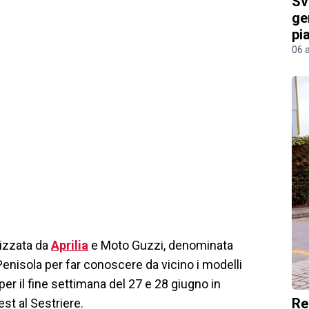
Sv
ge
pi
06 
nizzata da
Aprilia
e Moto Guzzi, denominata
Penisola per far conoscere da vicino i modelli
r il fine settimana del 27 e 28 giugno in
Re
st al Sestriere.