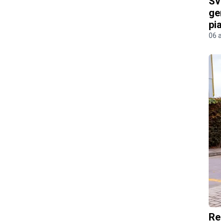
Sv
ge
pi
06 
Re