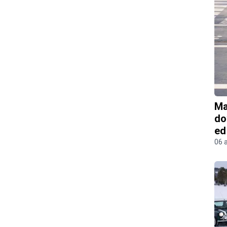
Ma
do
ed
06 