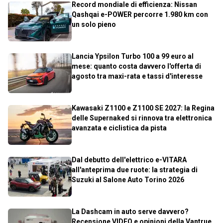
Record mondiale di efficienza: Nissan
Qashqai e-POWER percorre 1.980 km con
un solo pieno
Lancia Ypsilon Turbo 100 a 99 euro al
mese: quanto costa davvero l'offerta di
agosto tra maxi-rata e tassi d'interesse
Kawasaki Z1100 e Z1100 SE 2027: la Regina
delle Supernaked si rinnova tra elettronica
avanzata e ciclistica da pista
Dal debutto dell'elettrico e-VITARA
all'anteprima due ruote: la strategia di
Suzuki al Salone Auto Torino 2026
La Dashcam in auto serve davvero?
Recensione VIDEO e opinioni della Vantrue