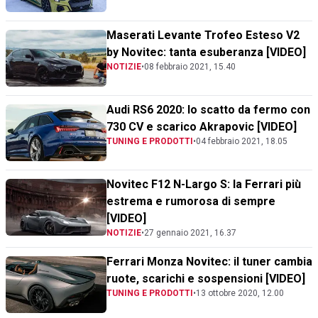
Maserati Levante Trofeo Esteso V2
by Novitec: tanta esuberanza [VIDEO]
NOTIZIE
•
08 febbraio 2021, 15.40
Audi RS6 2020: lo scatto da fermo con
730 CV e scarico Akrapovic [VIDEO]
TUNING E PRODOTTI
•
04 febbraio 2021, 18.05
Novitec F12 N-Largo S: la Ferrari più
estrema e rumorosa di sempre
[VIDEO]
NOTIZIE
•
27 gennaio 2021, 16.37
Ferrari Monza Novitec: il tuner cambia
ruote, scarichi e sospensioni [VIDEO]
TUNING E PRODOTTI
•
13 ottobre 2020, 12.00