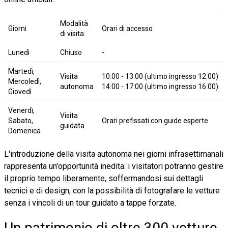
Modalità
Giorni
Orari di accesso
di visita
Lunedì
Chiuso
-
Martedì,
Visita
10:00 - 13:00 (ultimo ingresso 12:00)
Mercoledì,
autonoma
14:00 - 17:00 (ultimo ingresso 16:00)
Giovedì
Venerdì,
Visita
Sabato,
Orari prefissati con guide esperte
guidata
Domenica
L'introduzione della visita autonoma nei giorni infrasettimanali
rappresenta un'opportunità inedita: i visitatori potranno gestire
il proprio tempo liberamente, soffermandosi sui dettagli
tecnici e di design, con la possibilità di fotografare le vetture
senza i vincoli di un tour guidato a tappe forzate.
Un patrimonio di oltre 300 vetture